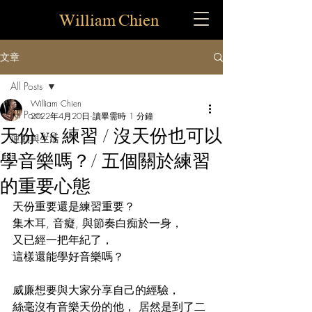
William Chien
文章
All Posts
William Chien
All Posts
2022年4月20日
讀畢需時 1 分鐘
天份 vs 練習 / 沒天份也可以
運動與生活
學音樂嗎？/ 五個關於練習
的重要心態
天份重要還是練習重要？ 
集木耳, 音癡, 與節奏白痴於一身， 
又已經一把年紀了， 
這樣還能學好音樂嗎？  
威廉想要與大家分享自己的經驗， 
絲毫沒有音樂天份的他， 居然是到了二